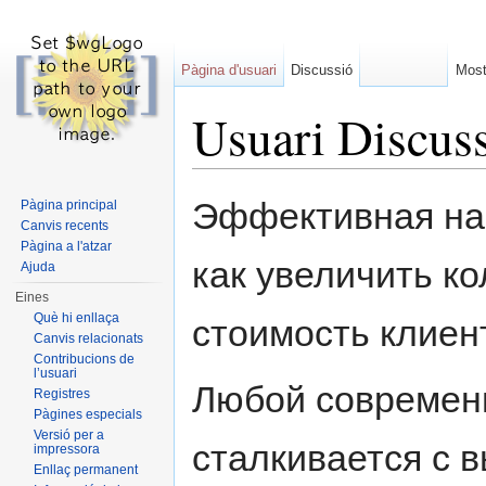
Pàgina d'usuari
Discussió
Most
Usuari Discus
Dreceres ràpides:
navegació
,
cerca
Эффективная нас
Pàgina principal
Canvis recents
Pàgina a l'atzar
как увеличить к
Ajuda
Eines
Què hi enllaça
стоимость клиен
Canvis relacionats
Contribucions de
l’usuari
Любой современ
Registres
Pàgines especials
Versió per a
сталкивается с 
impressora
Enllaç permanent