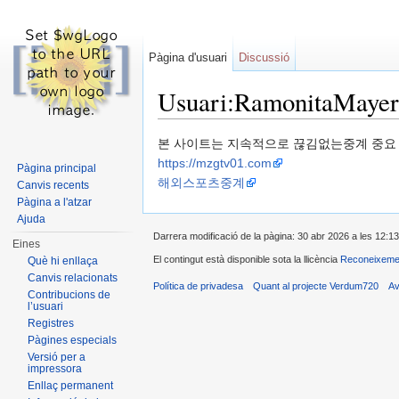
Pàgina d'usuari
Discussió
Usuari:RamonitaMayer
Dreceres ràpides:
navegació
,
cerca
본 사이트는 지속적으로 끊김없는중계 중요 
https://mzgtv01.com
Pàgina principal
해외스포츠중계
Canvis recents
Pàgina a l'atzar
Ajuda
Darrera modificació de la pàgina: 30 abr 2026 a les 12:13
Eines
El contingut està disponible sota la llicència
Reconeixemen
Què hi enllaça
Canvis relacionats
Política de privadesa
Quant al projecte Verdum720
Av
Contribucions de
l’usuari
Registres
Pàgines especials
Versió per a
impressora
Enllaç permanent