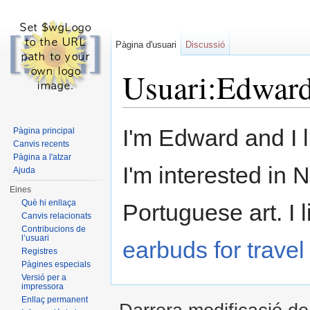
Pàgina d'usuari
Discussió
Usuari:Edwar
Dreceres ràpides:
navegació
,
cerca
I'm Edward and I 
Pàgina principal
Canvis recents
Pàgina a l'atzar
I'm interested in
Ajuda
Eines
Què hi enllaça
Portuguese art. I l
Canvis relacionats
Contribucions de
l’usuari
earbuds for trave
Registres
Pàgines especials
Versió per a
impressora
Enllaç permanent