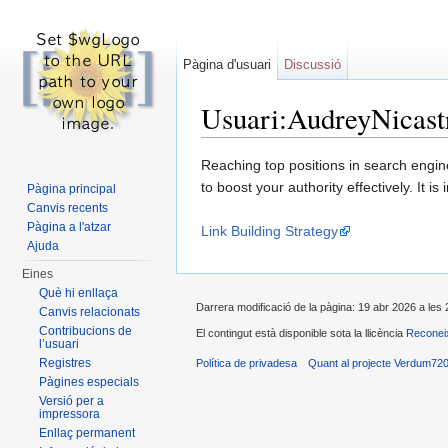
Pàgina d'usuari
Discussió
Usuari:AudreyNicast
Dreceres ràpides:
navegació
,
cerca
Reaching top positions in search engine
to boost your authority effectively. It 
Pàgina principal
Canvis recents
Pàgina a l'atzar
Link Building Strategy
Ajuda
Eines
Què hi enllaça
Darrera modificació de la pàgina: 19 abr 2026 a les 
Canvis relacionats
Contribucions de
El contingut està disponible sota la llicència
Reconei
l’usuari
Registres
Política de privadesa
Quant al projecte Verdum72
Pàgines especials
Versió per a
impressora
Enllaç permanent