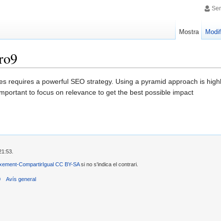
Sen
Mostra
Modif
ro9
s requires a powerful SEO strategy. Using a pyramid approach is highly 
is important to focus on relevance to get the best possible impact
21:53.
xement-CompartirIgual CC BY-SA
si no s'indica el contrari.
0
Avís general