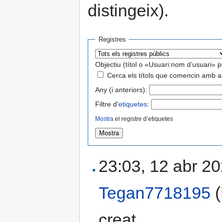
distingeix).
Registres
Objectiu (títol o «Usuari:nom d’usuari» p
Cerca els títols que comencin amb a
Any (i anteriors):
Filtre d'
etiquetes
:
Mostra
el registre d’etiquetes
23:03, 12 abr 20
Tegan7718195
(
creat