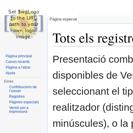
Pàgina especial
Tots els regist
Dreceres ràpides:
navegació
,
cerca
Presentació combi
Pàgina principal
Canvis recents
Pàgina a l'atzar
disponibles de Ve
Ajuda
Eines
Contribucions de
seleccionant el ti
l’usuari
Registres
Pàgines especials
realitzador (disti
Versió per a
impressora
minúscules), o la