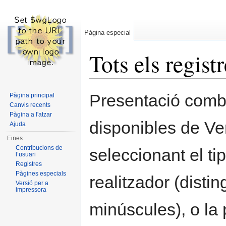
Pàgina especial
Tots els regist
Dreceres ràpides:
navegació
,
cerca
Presentació combi
Pàgina principal
Canvis recents
Pàgina a l'atzar
disponibles de Ve
Ajuda
Eines
Contribucions de
seleccionant el ti
l’usuari
Registres
Pàgines especials
realitzador (disti
Versió per a
impressora
minúscules), o la