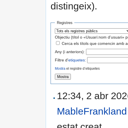
distingeix).
Registres
Objectiu (títol o «Usuari:nom d’usuari» p
Cerca els títols que comencin amb a
Any (i anteriors):
Filtre d'
etiquetes
:
Mostra
el registre d’etiquetes
12:34, 2 abr 202
MableFrankland
estat creat