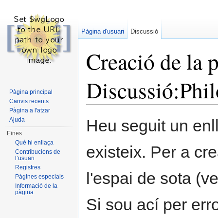
Pàgina d'usuari
Discussió
Creació de la 
Discussió:Phi
Pàgina principal
Canvis recents
Dreceres ràpides:
navegació
,
cerca
Pàgina a l'atzar
Ajuda
Heu seguit un enl
Eines
Què hi enllaça
existeix. Per a cr
Contribucions de
l’usuari
Registres
l'espai de sota (ve
Pàgines especials
Informació de la
pàgina
Si sou ací per err