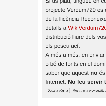
Si us plau, tingueu en c
projecte Verdum720 es 
de la llicència Recone
detalls a
WikiVerdum720:
distribució lliure dels v
els poseu ací.
A més a més, en enviar e
o bé de fonts en el domin
saber que aquest
no
és 
Internet.
No feu servir