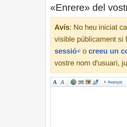
«Enrere» del vost
Avís
: No heu iniciat c
visible públicament si
sessió
o
creeu un 
vostre nom d'usuari, j
Avançat