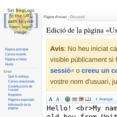
Pàgina d'usuari
Discussió
Edició de la pàgina «
Dreceres ràpides:
navegació
,
cerca
Avís
: No heu iniciat c
Pàgina principal
Canvis recents
visible públicament si
Pàgina a l'atzar
Ajuda
sessió
o
creeu un 
Eines
Què hi enllaça
vostre nom d'usuari, j
Canvis relacionats
Contribucions de
l’usuari
Registres
Avançat
Pàgines especials
Informació de la
pàgina