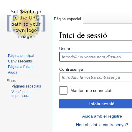
Pàgina especial
Inici de sessió
Dreceres ràpides:
navegació
,
cerca
Usuari
Pàgina principal
Canvis recents
Pàgina a l'atzar
Contrasenya
Ajuda
Eines
Pàgines especials
Mantén-me connectat
Versió per a
impressora
Inicia sessió
Ajuda amb el registre
Heu oblidat la contrasenya?