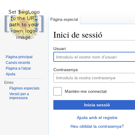
Pàgina especial
Inici de sessió
Dreceres ràpides:
navegació
,
cerca
Usuari
Pàgina principal
Canvis recents
Pàgina a l'atzar
Contrasenya
Ajuda
Eines
Pàgines especials
Mantén-me connectat
Versió per a
impressora
Inicia sessió
Ajuda amb el registre
Heu oblidat la contrasenya?