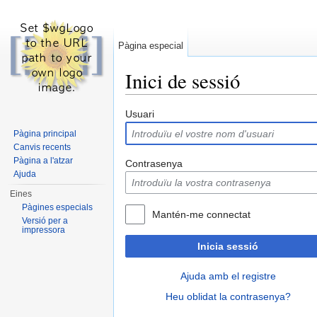
Pàgina especial
Inici de sessió
Dreceres ràpides:
navegació
,
cerca
Usuari
Pàgina principal
Canvis recents
Pàgina a l'atzar
Contrasenya
Ajuda
Eines
Pàgines especials
Mantén-me connectat
Versió per a
impressora
Inicia sessió
Ajuda amb el registre
Heu oblidat la contrasenya?