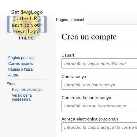
Pàgina especial
Crea un compte
Dreceres ràpides:
navegació
,
cerca
Usuari
Pàgina principal
Canvis recents
Pàgina a l'atzar
Ajuda
Contrasenya
Eines
Pàgines especials
Versió per a
Confirmeu la contrasenya
impressora
Adreça electrònica (opcional)