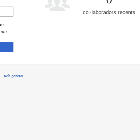
col·laboradors recents
nar
onar-
0
Avís general