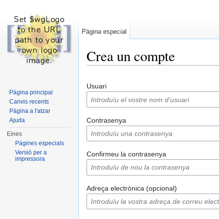
Pàgina especial
Crea un compte
Dreceres ràpides:
navegació
,
cerca
Usuari
Pàgina principal
Canvis recents
Pàgina a l'atzar
Contrasenya
Ajuda
Eines
Pàgines especials
Versió per a
Confirmeu la contrasenya
impressora
Adreça electrònica (opcional)