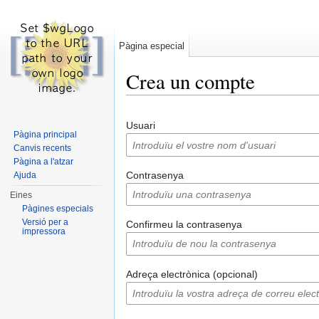
Pàgina especial
Crea un compte
Dreceres ràpides:
navegació
,
cerca
Usuari
Pàgina principal
Canvis recents
Pàgina a l'atzar
Contrasenya
Ajuda
Eines
Pàgines especials
Versió per a
Confirmeu la contrasenya
impressora
Adreça electrònica (opcional)